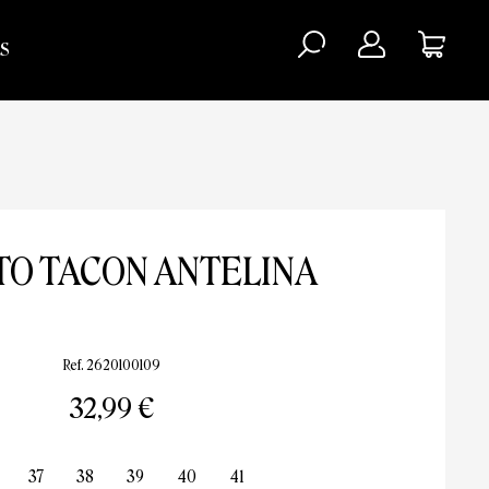
S
TO TACON ANTELINA
Ref. 2620100109
32,99 €
37
38
39
40
41