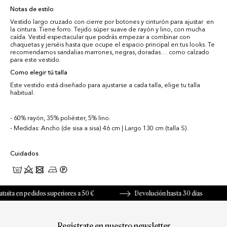
Notas de estilo
Vestido largo cruzado con cierre por botones y cinturón para ajustar en
la cintura. Tiene forro. Tejido súper suave de rayón y lino, con mucha
caída. Vestid espectacular que podrás empezar a combinar con
chaquetas y jerséis hasta que ocupe el espacio principal en tus looks. Te
recomendamos sandalias marrones, negras, doradas… como calzado
para este vestido.
Como elegir tú talla
Este vestido está diseñado para ajustarse a cada talla, elige tu talla
habitual.
60% rayón, 35% poliéster, 5% lino.
Medidas: Ancho (de sisa a sisa) 46 cm | Largo 130 cm (talla S).
Cuidados
ita en pedidos superiores a 50 €
Devolución hasta 30 días
Registrate en nuestro newsletter