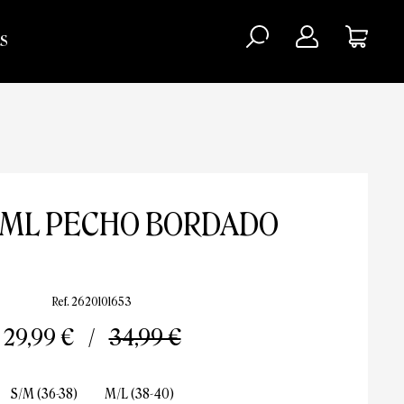
S
 ML PECHO BORDADO
Ref. 2620101653
29,99 €
34,99 €
S/M (36-38)
M/L (38-40)