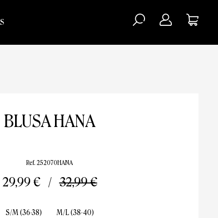
S
BLUSA HANA
Ref. 252070HANA
29,99 €
32,99 €
S/M (36-38)
M/L (38-40)